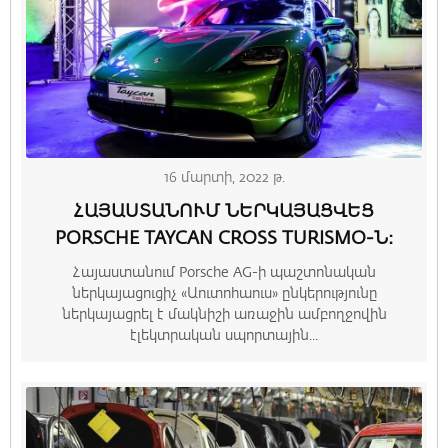
16 մարտի, 2022 թ.
ՀԱՅԱՍՏԱՆՈՒՄ ՆԵՐԿԱՅԱՑՎԵՑ
PORSCHE TAYCAN CROSS TURISMO-Ն։
Հայաստանում Porsche AG-ի պաշտոնական
ներկայացուցիչ «Աուտոհաուս» ընկերությունը
ներկայացրել է մակնիշի առաջին ամբողջովին
էլեկտրական սպորտային...