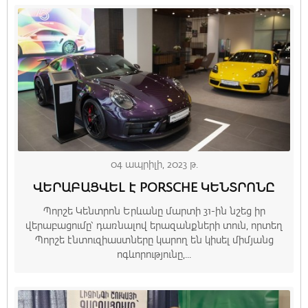
04 ապրիլի, 2023 թ.
ՎԵՐԱԲԱՑՎԵԼ Է PORSCHE ԿԵՆՏՐՈՆԸ
Պորշե Կենտրոն Երևանը մարտի 31-ին նշեց իր
վերաբացումը՝ դառնալով երազանքների տուն, որտեղ
Պորշե էնտուզիաստները կարող են կիսել միմյանց
ոգևորությունը,...