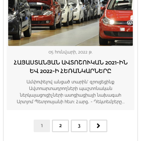
05 հունվարի, 2022 թ.
ՀԱՅԱՍՏԱՆՅԱՆ ԱՎՏՈՇՈՒԿԱՆ 2021-ԻՆ
ԵՎ 2022-Ի ՀԵՌԱՆԿԱՐՆԵՐԸ
Ամփոփելով անցած տարին՝ զրուցեցինք
Ավտոարտադրողների պաշտոնական
ներկայացուցիչների ասոցիացիայի նախագահ
Արտյոմ Պետրոսյանի հետ։ Հարց․ - Դեկտեմբերը...
1
2
3