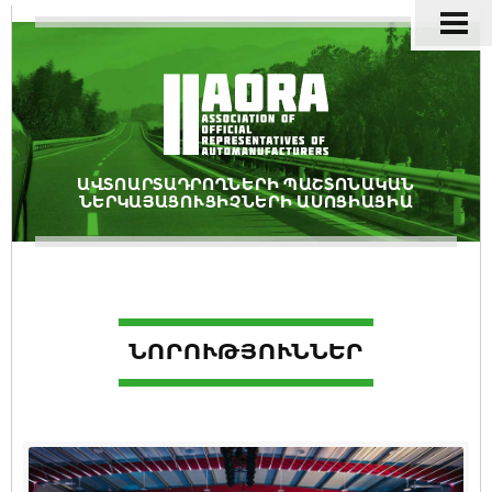
ԱՎՏՈԱՐՏԱԴՐՈՂՆԵՐԻ ՊԱՇՏՈՆԱԿԱՆ
ՆԵՐԿԱՅԱՑՈՒՑԻՉՆԵՐԻ ԱՍՈՑԻԱՑԻԱ
ՆՈՐՈՒԹՅՈՒՆՆԵՐ