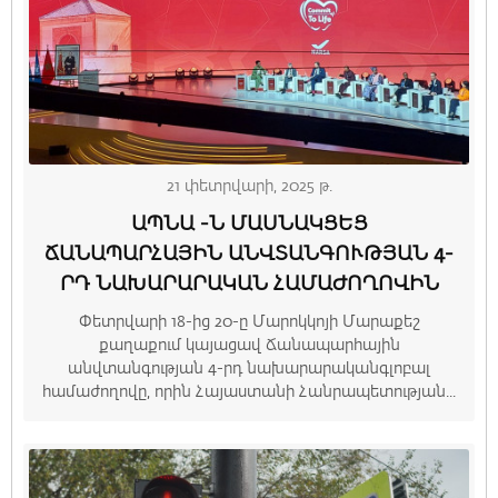
21 փետրվարի, 2025 թ.
ԱՊՆԱ -Ն ՄԱՍՆԱԿՑԵՑ
ՃԱՆԱՊԱՐՀԱՅԻՆ ԱՆՎՏԱՆԳՈՒԹՅԱՆ 4-
ՐԴ ՆԱԽԱՐԱՐԱԿԱՆ ՀԱՄԱԺՈՂՈՎԻՆ
Փետրվարի 18-ից 20-ը Մարոկկոյի Մարաքեշ
քաղաքում կայացավ Ճանապարհային
անվտանգության 4-րդ նախարարականգլոբալ
համաժողովը, որին Հայաստանի Հանրապետության...