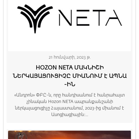
21 հունվարի, 2023 թ.
HOZON NETA ՄԱԿՆԻՇԻ
ՆԵՐԿԱՅԱՑՈՒՑԻՉԸ ՄԻԱՆՈՒՄ Է ԱՊՆԱ
-ԻՆ
«Անդրոն» ՓԲԸ-ն, որը հանդիսանում է հանրահայտ
չինական Hozon NETA ապրանքանշանի
ներկայացուցիչը Հայաստանում, 2023-ից միանում է
Ասոցիացիային։...