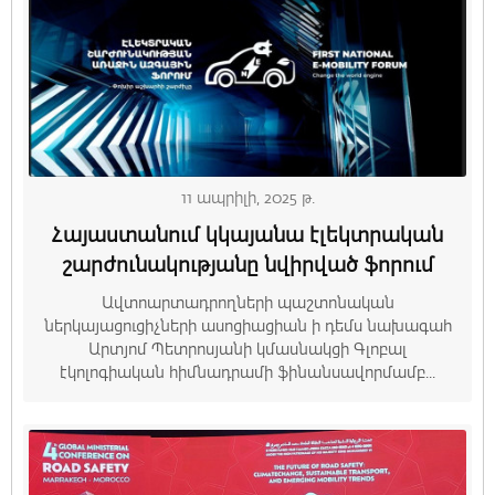
11 ապրիլի, 2025 թ.
Հայաստանում կկայանա էլեկտրական
շարժունակությանը նվիրված ֆորում
Ավտոարտադրողների պաշտոնական
ներկայացուցիչների ասոցիացիան ի դեմս նախագահ
Արտյոմ Պետրոսյանի կմասնակցի Գլոբալ
էկոլոգիական հիմնադրամի ֆինանսավորմամբ...