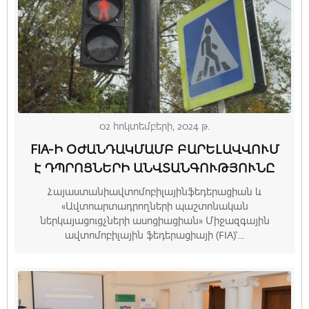
02 հոկտեմբերի, 2024 թ.
FIA-Ի ՕԺԱՆԴԱԿՄԱՄԲ ԲԱՐԵԼԱՎՎՈՒՄ
Է ԴՊՐՈՑՆԵՐԻ ԱՆՎՏԱՆԳՈՒԹՅՈՒՆԸ
Հայաստանիավտոմոբիլայինֆեդերացիան և
«Ավտոարտադրողների պաշտոնական
ներկայացուցչների ասոցիացիան» Միջազգային
ավտոմոբիլային ֆեդերացիայի (FIA)՝...