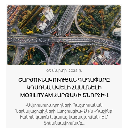
05 մարտի, 2024 թ.
ՇԱՐԺՈՒՆԱԿՈՒԹՅԱՆ ԳԱՂԱՓԱՐԸ
ԿԴԱՌՆԱ ԱՎԵԼԻ ՀԱՍԱՆԵԼԻ
MOBILITY.AM ՀԱՐԹԱԿԻ ՇՆՈՐՀԻՎ
«Ավտոարտադրողների Պաշտոնական
Ներկայացուցիչների Ասոցիացիա» ՀԿ-ն «Դաշինք՝
հանուն կայուն և կանաչ կառավարման» ԵՄ
ֆինանսավորմամբ...