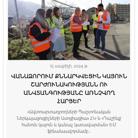
15 ապրիլի, 2024 թ.
ՎԱՆԱՁՈՐՈՒՄ ՔՆՆԱՐԿՎԵՑԻՆ ԿԱՅՈՒՆ
ՇԱՐԺՈՒՆԱԿՈՒԹՅԱՆՆ ՈՒ
ԱՆՎՏԱՆԳՈՒԹՅԱՆԸ ԱՌՆՉՎՈՂ
ՀԱՐՑԵՐ
«Ավտոարտադրողների Պաշտոնական
Ներկայացուցիչների Ասոցիացիա» ՀԿ-ն «Դաշինք՝
հանուն կայուն և կանաչ կառավարման» ԵՄ
ֆինանսավորմամբ...