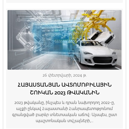
26 փետրվարի, 2024 թ.
ՀԱՅԱՍՏԱՆՅԱՆ ԱՎՏՈՄՈԲԻԼԱՅԻՆ
ՇՈՒԿԱՆ 2023 ԹՎԱԿԱՆԻՆ
2023 թվականը, ինչպես և դրան նախորդող 2022-ը,
աչքի ընկավ Հայաստանի Հանրապետությունում
գրանցված բարձր տնետսական աճով։ Այսպես, ըստ
պաշտոնական տվյալների,...