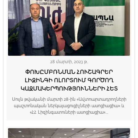
28 մարտի, 2023 թ.
ՓՈԽԸՄԲՌՆՄԱՆ ՀՈՒՇԱԳՐԵՐ
ԼԻԶԻՆԳԻ ՈԼՈՐՏՈՒՄ ԳՈՐԾՈՂ
ԿԱԶՄԱԿԵՐՊՈՒԹՅՈՒՆՆԵՐԻ ՀԵՏ
Սույն թվականի մարտի 28-ին «Ավտոարտադրողների
պաշտոնական ներկայացուցիչների ասոցիացիա» և
«ՀՀ Լիզինգատուների ասոցիացիա»...