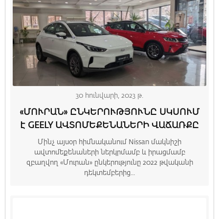
30 հունվարի, 2023 թ.
«ՄՈՒՐԱՆ» ԸՆԿԵՐՈՒԹՅՈՒՆԸ ՍԿՍՈՒՄ
Է GEELY ԱՎՏՈՄԵՔԵՆԱՆԵՐԻ ՎԱՃԱՌՔԸ
Մինչ այսօր հիմնականում Nissan մակնիշի
ավտոմեքենաների ներկրմամբ և իրացմամբ
զբաղվող «Մուրան» ընկերությունը 2022 թվականի
դեկտեմբերից...