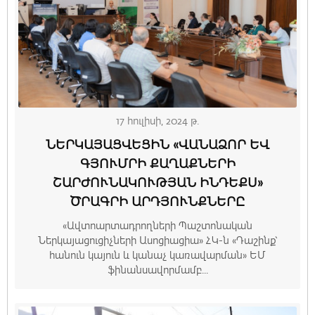
17 հուլիսի, 2024 թ.
ՆԵՐԿԱՅԱՑՎԵՑԻՆ «ՎԱՆԱՁՈՐ ԵՎ
ԳՅՈՒՄՐԻ ՔԱՂԱՔՆԵՐԻ
ՇԱՐԺՈՒՆԱԿՈՒԹՅԱՆ ԻՆԴԵՔՍ»
ԾՐԱԳՐԻ ԱՐԴՅՈՒՆՔՆԵՐԸ
«Ավտոարտադրողների Պաշտոնական
Ներկայացուցիչների Ասոցիացիա» ՀԿ-ն «Դաշինք՝
հանուն կայուն և կանաչ կառավարման» ԵՄ
ֆինանսավորմամբ...