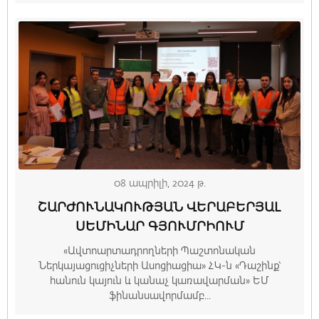
08 ապրիլի, 2024 թ.
ՇԱՐԺՈՒՆԱԿՈՒԹՅԱՆ ՎԵՐԱԲԵՐՅԱԼ
ՍԵՄԻՆԱՐ ԳՅՈՒՄՐԻՈՒՄ
«Ավտոարտադրողների Պաշտոնական
Ներկայացուցիչների Ասոցիացիա» ՀԿ-ն «Դաշինք՝
հանուն կայուն և կանաչ կառավարման» ԵՄ
ֆինանսավորմամբ...