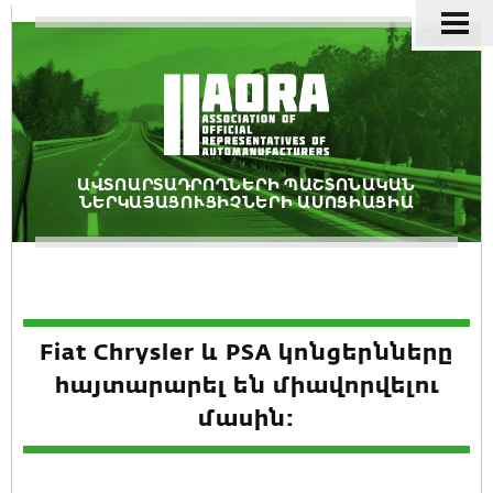
ԱՎՏՈԱՐՏԱԴՐՈՂՆԵՐԻ ՊԱՇՏՈՆԱԿԱՆ
ՆԵՐԿԱՅԱՑՈՒՑԻՉՆԵՐԻ ԱՍՈՑԻԱՑԻԱ
Fiat Chrysler և PSA կոնցերնները
հայտարարել են միավորվելու
մասին: